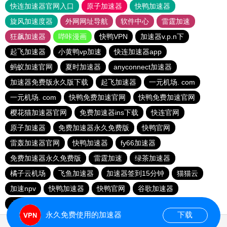
快连加速器官网入口
原子加速器
快鸭加速器
旋风加速度器
外网网址导航
软件中心
雷霆加速
狂飙加速器
哔咔漫画
快鸭VPN
加速器v.p.n下
起飞加速器
小黄鸭vp加速
快连加速器app
蚂蚁加速官网
夏时加速器
anyconnect加速器
加速器免费版永久版下载
起飞加速器
一元机场. com
一元机场. com
快鸭免费加速官网
快鸭免费加速官网
樱花猫加速器官网
免费加速器ins下载
快连官网
原子加速器
免费加速器永久免费版
快鸭官网
雷轰加速器官网
快鸭加速器
fy66加速器
免费加速器永久免费版
雷霆加速
绿茶加速器
橘子云机场
飞鱼加速器
加速器签到15分钟
猫猫云
加速npv
快鸭加速器
快鸭官网
谷歌加速器
小羽加速器
一元机场
永久免费使用的加速器
下载